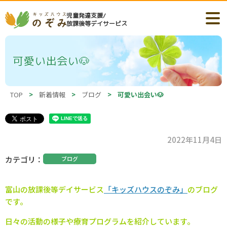
児童発達支援/
放課後等デイサービス
可愛い出会い🐶
TOP
>
新着情報
>
ブログ
>
可愛い出会い🐶
2022年11月4日
カテゴリ
ブログ
富山の
放課後等デイサービス
「キッズハウスのぞみ」
のブログ
です。
日々の活動の様子や療育プログラムを紹介しています。