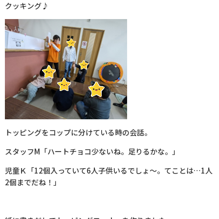
クッキング♪
トッピングをコップに分けている時の会話。
スタッフM「ハートチョコ少ないね。足りるかな。」
児童Ｋ「
12
個入っていて
6
人子供いるでしょ～。てことは…
1
人
2
個までだね！」