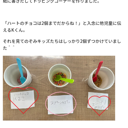
紙に書きだしてトッピングコーナーを作りました。
「ハートのチョコは
2
個までだからね！」と入念に他児童に伝
える
K
くん。
それを見てのぞみキッズたちはしっかり2個ずつかけていまし
た＾＾