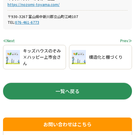
https://nozomi-toyama.com/
〒930-3267 富山県中新川郡立山町江崎107
TEL:
076-461-6773
≪Next
Prev≫
キッズハウスのぞみ
×ハッピー上市会さ
構造化と棚づくり
ん
一覧へ戻る
お問い合わせはこちら