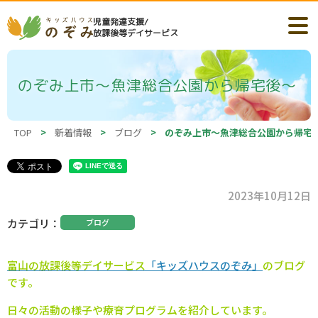
児童発達支援/
放課後等デイサービス
のぞみ上市～魚津総合公園から帰宅後～
TOP
>
新着情報
>
ブログ
>
のぞみ上市～魚津総合公園から帰宅
2023年10月12日
カテゴリ
ブログ
富山の
放課後等デイサービス
「キッズハウスのぞみ」
のブログ
です。
日々の活動の様子や療育プログラムを紹介しています。