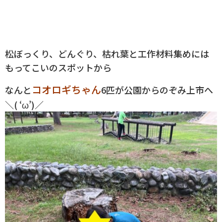
松ぼっくり、どんぐり、枯れ葉と工作材料集めには
もってこいのスポットから
コオロギちゃん
なんと
6匹が公園からのぞみ上市へ
＼( ‘ω’)／