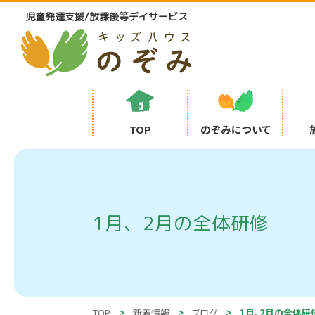
児童発達支援/
放課後等デイサービス
TOP
のぞみについて
1月、2月の全体研修
TOP
>
新着情報
>
ブログ
>
1月、2月の全体研